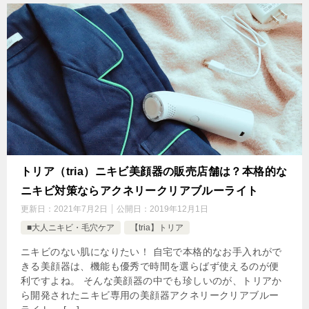
トリア（tria）ニキビ美顔器の販売店舗は？本格的な
ニキビ対策ならアクネリークリアブルーライト
更新日：
2021年7月2日
公開日：
2019年12月1日
■大人ニキビ・毛穴ケア
【tria】トリア
ニキビのない肌になりたい！ 自宅で本格的なお手入れがで
きる美顔器は、機能も優秀で時間を選らばず使えるのが便
利ですよね。 そんな美顔器の中でも珍しいのが、トリアか
ら開発されたニキビ専用の美顔器アクネリークリアブルー