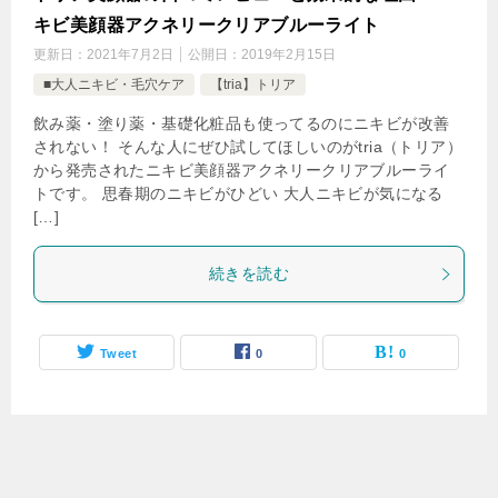
キビ美顔器アクネリークリアブルーライト
更新日：
2021年7月2日
公開日：
2019年2月15日
■大人ニキビ・毛穴ケア
【tria】トリア
飲み薬・塗り薬・基礎化粧品も使ってるのにニキビが改善
されない！ そんな人にぜひ試してほしいのがtria（トリア）
から発売されたニキビ美顔器アクネリークリアブルーライ
トです。 思春期のニキビがひどい 大人ニキビが気になる
[…]
続きを読む
Tweet
0
0