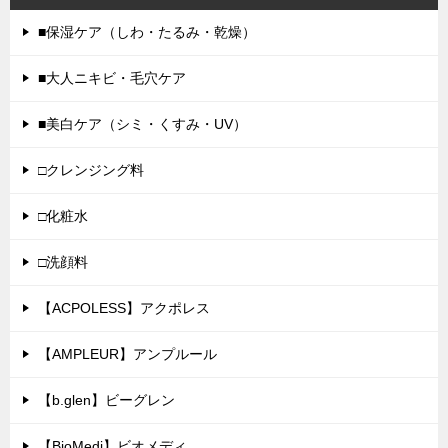
■保湿ケア（しわ・たるみ・乾燥）
■大人ニキビ・毛穴ケア
■美白ケア（シミ・くすみ・UV）
□クレンジング料
□化粧水
□洗顔料
【ACPOLESS】アクポレス
【AMPLEUR】アンプルール
【b.glen】ビーグレン
【BioMedi】ビオメディ